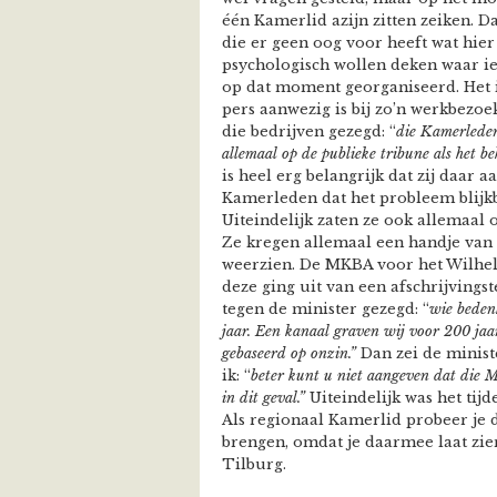
één Kamerlid azijn zitten zeiken. D
die er geen oog voor heeft wat hier 
psychologisch wollen deken waar i
op dat moment georganiseerd. Het i
pers aanwezig is bij zo’n werkbezoe
die bedrijven gezegd: “
die Kamerleden 
allemaal op de publieke tribune als het
is heel erg belangrijk dat zij daar 
Kamerleden dat het probleem blijkba
Uiteindelijk zaten ze ook allemaal o
Ze kregen allemaal een handje van
weerzien. De MKBA voor het Wilhel
deze ging uit van een afschrijvings
tegen de minister gezegd: “
wie bedenk
jaar. Een kanaal graven wij voor 200 jaar 
gebaseerd op onzin.”
Dan zei de ministe
ik: “
beter kunt u niet aangeven dat die 
in dit geval.”
Uiteindelijk was het tijd
Als regionaal Kamerlid probeer je di
brengen, omdat je daarmee laat zien 
Tilburg.