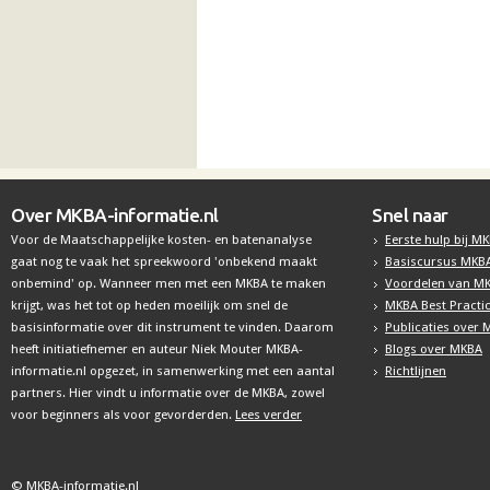
Over MKBA-informatie.nl
Snel naar
Voor de Maatschappelijke kosten- en batenanalyse
Eerste hulp bij M
gaat nog te vaak het spreekwoord 'onbekend maakt
Basiscursus MKB
onbemind' op. Wanneer men met een MKBA te maken
Voordelen van M
krijgt, was het tot op heden moeilijk om snel de
MKBA Best Practi
basisinformatie over dit instrument te vinden. Daarom
Publicaties over
heeft initiatiefnemer en auteur Niek Mouter MKBA-
Blogs over MKBA
informatie.nl opgezet, in samenwerking met een aantal
Richtlijnen
partners. Hier vindt u informatie over de MKBA, zowel
voor beginners als voor gevorderden.
Lees verder
© MKBA-informatie.nl