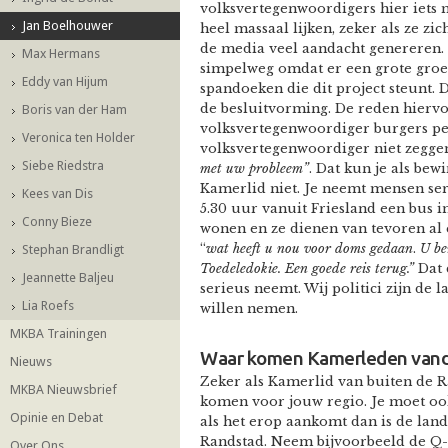
volksvertegenwoordigers hier iets 
Jan Boelhouwer
heel massaal lijken, zeker als ze z
de media veel aandacht genereren. 
Max Hermans
simpelweg omdat er een grote gro
Eddy van Hijum
spandoeken die dit project steunt. 
de besluitvorming. De reden hiervoo
Boris van der Ham
volksvertegenwoordiger burgers per 
Veronica ten Holder
volksvertegenwoordiger niet zegge
Siebe Riedstra
met uw probleem”
. Dat kun je als be
Kamerlid niet. Je neemt mensen se
Kees van Dis
5.30 uur vanuit Friesland een bus in
Conny Bieze
wonen en ze dienen van tevoren al ee
“
wat heeft u nou voor doms gedaan
.
U be
Stephan Brandligt
Toedeledokie. Een goede reis terug.”
Dat 
Jeannette Baljeu
serieus neemt. Wij politici zijn de l
Lia Roefs
willen nemen.
MKBA Trainingen
Waar komen Kamerleden van
Nieuws
Zeker als Kamerlid van buiten de R
MKBA Nieuwsbrief
komen voor jouw regio. Je moet oo
Opinie en Debat
als het erop aankomt dan is de lande
Randstad. Neem bijvoorbeeld de Q-k
Over Ons