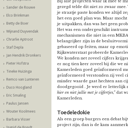
Bij alle projecten waar ik mee te m
gezegd telde dit niet zo zwaar mee.
Sander de Rouwe
je straatje paste konden we altijd 
Elco Brinkman
het een goed plan was. Maar mocht
Betty de Boer
je uitpakken, dan was het geen prob
Het was een ondergeschikt instrumen
Wijnand Duyvendak
mechanismen die niet in een MKBA
Chrarlie Aptroot
belangrijker zijn in de besluitvorm
gebaseerd op feiten, maar op emotie
Staf Depla
Rijkswaterstaat probeerde Kamerlede
Jan Hendrik Dronkers
We konden net zoveel cijfers krijg
Pieter Hofstra
er nog tien keer zoveel bij die we n
Kamerleden goed geïnformeerd moe
Tineke Huizinga
geïnformeerd verstonden zij veel cij
Remco van Lunteren
minder waarde gaat hechten aan cijf
doodgegooid . Je werd er letterlijk
Duco Hoogland
hier en niet jullie met je cijfertjes,”
dat wa
Eric Smaling
Kamerleden.
Paulus Jansen
Wouter Koolmees
Toedeledokie
Als een groep burgers een debat bij
Barbara Visser
project zijn, dan is de kans aanmerk
Ingrid de Bondt