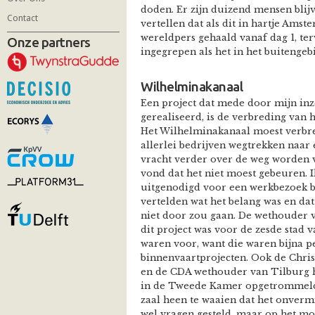
doden. Er zijn duizend mensen blijv
Contact
vertellen dat als dit in hartje Ams
wereldpers gehaald vanaf dag 1, terw
Onze partners
ingegrepen als het in het buitengeb
Wilhelminakanaal
Een project dat mede door mijn inze
gerealiseerd, is de verbreding van 
Het Wilhelminakanaal moest verbr
allerlei bedrijven wegtrekken naar
vracht verder over de weg worden v
vond dat het niet moest gebeuren. 
uitgenodigd voor een werkbezoek bi
vertelden wat het belang was en dat
niet door zou gaan. De wethouder v
dit project was voor de zesde stad
waren voor, want die waren bijna pe
binnenvaartprojecten. Ook de Chri
en de CDA wethouder van Tilburg 
in de Tweede Kamer opgetrommeld.
zaal heen te waaien dat het onvermi
wel vragen gesteld, maar op het mom