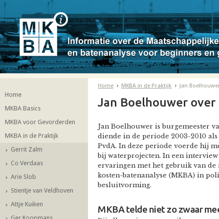
Home
MKBA in de Praktijk
Jan Boelhouwe
Home
Jan Boelhouwer over
MKBA Basics
MKBA voor Gevorderden
Jan Boelhouwer is burgemeester van
MKBA in de Praktijk
diende in de periode 2003-2010 al
PvdA. In deze periode voerde hij 
Gerrit Zalm
bij waterprojecten. In een interview 
Co Verdaas
ervaringen met het gebruik van de
kosten-batenanalyse (MKBA) in poli
Arie Slob
besluitvorming.
Stientje van Veldhoven
Attje Kuiken
MKBA telde niet zo zwaar me
Ger Koopmans