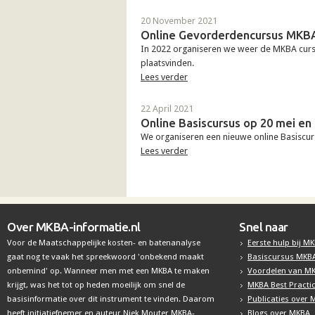
20 November 2021
Online Gevorderdencursus MKB
In 2022 organiseren we weer de MKBA curs
plaatsvinden.
Lees verder
22 April 2021
Online Basiscursus op 20 mei en
We organiseren een nieuwe online Basiscu
Lees verder
Over MKBA-informatie.nl
Snel naar
Voor de Maatschappelijke kosten- en batenanalyse
Eerste hulp bij M
gaat nog te vaak het spreekwoord 'onbekend maakt
Basiscursus MKB
onbemind' op. Wanneer men met een MKBA te maken
Voordelen van M
krijgt, was het tot op heden moeilijk om snel de
MKBA Best Practi
basisinformatie over dit instrument te vinden. Daarom
Publicaties over
heeft initiatiefnemer en auteur Niek Mouter MKBA-
Blogs over MKBA