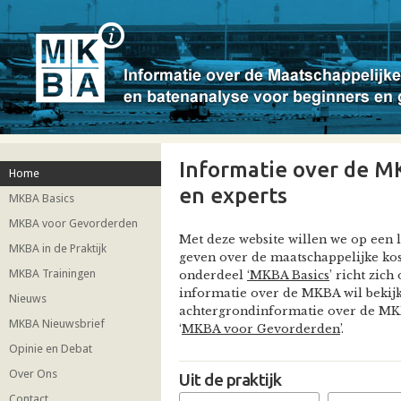
Informatie over de M
Home
en experts
MKBA Basics
MKBA voor Gevorderden
Met deze website willen we op een
MKBA in de Praktijk
geven over de maatschappelijke ko
MKBA Trainingen
onderdeel
‘MKBA Basics
’ richt zich
informatie over de MKBA wil bekijk
Nieuws
achtergrondinformatie over de MKB
MKBA Nieuwsbrief
‘
MKBA voor Gevorderden
’.
Opinie en Debat
Over Ons
Uit de praktijk
Contact