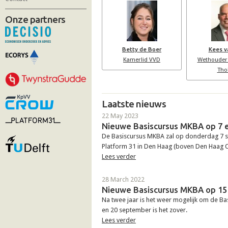
Onze partners
Betty de Boer
Kees v
Kamerlid VVD
Wethouder
Tho
Laatste nieuws
22 May 2023
Nieuwe Basiscursus MKBA op 7 
De Basiscursus MKBA zal op donderdag 7 s
Platform 31 in Den Haag (boven Den Haag Ce
Lees verder
28 March 2022
Nieuwe Basiscursus MKBA op 15
Na twee jaar is het weer mogelijk om de Ba
en 20 september is het zover.
Lees verder