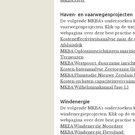
MKBA Fiets
Haven- en vaarwegenprojecten
De volgende MKBA's onderzoeken k
vaarwegenprojecten. Klik op de ti
webpagina over deze best practise t
Kosteneffectiviteitsanalyse naar de
Afsluitdijk
MKBA Oplossingsrichtingen mariti
Terneuzen
MKBA Westpoort: duurzame inrich
Kosten-batenanalyse Zeetoegang IJ
MKBA Planstudie Nieuwe Zeesluis 
Kosten en baten capaciteitsverrui
MKBA Wilhelminakanaal fase 1.5
Windenergie
De volgende MKBA's onderzoeken k
windenergieprojecten. Klik op de t
webpagina over deze best practise t
MKEA Windenergie Noordzee
MKBA Windenergie Flevoland