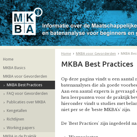
Home
MKBA voor Gevorderden
MKBA Best
Home
MKBA Best Practices
MKBA Basics
MKBA voor Gevorderden
Op deze pagina vindt u een aantal 
MKBA Best Practices
batenanalyses die als goede voorbe
Aan een aantal experts is gevraag
FAQ voor Gevorderden
hen leerpunten voor de praktijk bev
Publicaties over MKBA
hieronder vindt u studies met bela
niet per se de 'beste MKBA's' zijn.
Kengetallen
Richtlijnen
De 'Best Practices' zijn ingedeeld 
Working papers
MKBA in de Praktijk