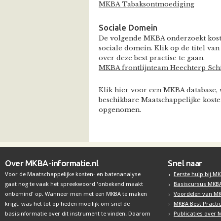
MKBA Tabaksontmoediging
Sociale Domein
De volgende MKBA onderzoekt koste
sociale domein. Klik op de titel 
over deze best practise te gaan.
MKBA frontlijnteam Heechterp Sch
Klik
hier
voor een MKBA database, w
beschikbare Maatschappelijke koste
opgenomen.
Over MKBA-informatie.nl
Snel naar
Voor de Maatschappelijke kosten- en batenanalyse
Eerste hulp bij M
gaat nog te vaak het spreekwoord 'onbekend maakt
Basiscursus MKB
onbemind' op. Wanneer men met een MKBA te maken
Voordelen van M
krijgt, was het tot op heden moeilijk om snel de
MKBA Best Practi
basisinformatie over dit instrument te vinden. Daarom
Publicaties over