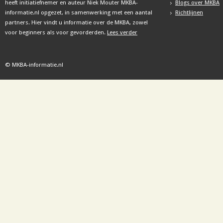
heeft initiatiefnemer en auteur Niek Mouter MKBA-
Blogs over MKBA
informatie.nl opgezet, in samenwerking met een aantal
Richtlijnen
partners. Hier vindt u informatie over de MKBA, zowel
voor beginners als voor gevorderden.
Lees verder
© MKBA-informatie.nl