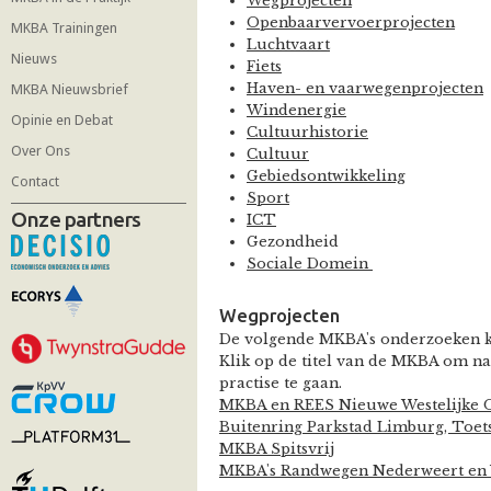
Wegprojecten
Openbaarvervoerprojecten
MKBA Trainingen
Luchtvaart
Nieuws
Fiets
Haven- en vaarwegenprojecten
MKBA Nieuwsbrief
Windenergie
Opinie en Debat
Cultuurhistorie
Over Ons
Cultuur
Gebiedsontwikkeling
Contact
Sport
Onze partners
ICT
Gezondheid
Sociale Domein
Wegprojecten
De volgende MKBA's onderzoeken ko
Klik op de titel van de MKBA om na
practise te gaan.
MKBA en REES Nieuwe Westelijke 
Buitenring Parkstad Limburg, Toet
MKBA Spitsvrij
MKBA's Randwegen Nederweert en