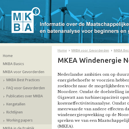
Home
MKBA voor Gevorderden
MKBA Best
Home
MKEA Windenergie N
MKBA Basics
MKBA voor Gevorderden
Nederlandse ambities om op duurza
MKBA Best Practices
energiebehoefte te voorzien hebben
zoektocht naar de mogelijkheden 
FAQ voor Gevorderden
Noordzee. Omdat de doelstelling in a
Publicaties over MKBA
Gigawatt aan turbinecapaciteit ops
kosteneffectiviteitsanalyse. Omdat
Kengetallen
meerwaarde van andere effecten da
Richtlijnen
windenergieopwekking op de Noord
Working papers
spreken we van een Maatschappelijke
(MKEA).
MKBA in de Praktijk