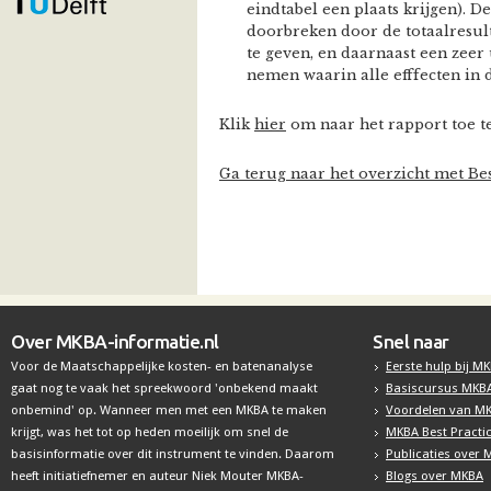
eindtabel een plaats krijgen). D
doorbreken door de totaalresul
te geven, en daarnaast een zeer 
nemen waarin alle efffecten in de
Klik
hier
om naar het rapport toe te
Ga terug naar het overzicht met Bes
Over MKBA-informatie.nl
Snel naar
Voor de Maatschappelijke kosten- en batenanalyse
Eerste hulp bij M
gaat nog te vaak het spreekwoord 'onbekend maakt
Basiscursus MKB
onbemind' op. Wanneer men met een MKBA te maken
Voordelen van M
krijgt, was het tot op heden moeilijk om snel de
MKBA Best Practi
basisinformatie over dit instrument te vinden. Daarom
Publicaties over
heeft initiatiefnemer en auteur Niek Mouter MKBA-
Blogs over MKBA