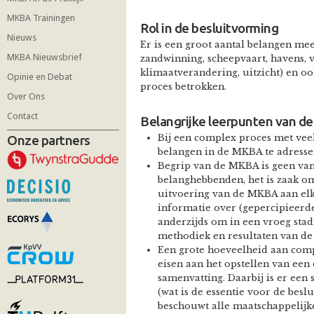
MKBA Trainingen
Rol in de besluitvorming
Nieuws
Er is een groot aantal belangen me
MKBA Nieuwsbrief
zandwinning, scheepvaart, havens, vi
klimaatverandering, uitzicht) en oo
Opinie en Debat
proces betrokken.
Over Ons
Contact
Belangrijke leerpunten van 
Onze partners
Bij een complex proces met veel
belangen in de MKBA te adresse
Begrip van de MKBA is geen van
belanghebbenden, het is zaak o
uitvoering van de MKBA aan elk
informatie over (gepercipieerde)
anderzijds om in een vroeg sta
methodiek en resultaten van d
Een grote hoeveelheid aan compl
eisen aan het opstellen van een
samenvatting. Daarbij is er een
(wat is de essentie voor de bes
beschouwt alle maatschappelijke