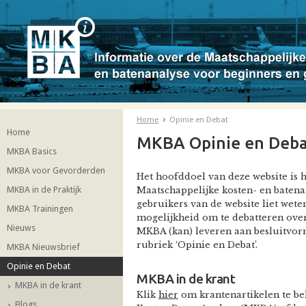
Home
Opinie en Debat
Home
MKBA Opinie en Deba
MKBA Basics
MKBA voor Gevorderden
Het hoofddoel van deze website is 
MKBA in de Praktijk
Maatschappelijke kosten- en baten
gebruikers van de website liet wet
MKBA Trainingen
mogelijkheid om te debatteren ove
Nieuws
MKBA (kan) leveren aan besluitvorm
rubriek ‘Opinie en Debat’.
MKBA Nieuwsbrief
Opinie en Debat
MKBA in de krant
MKBA in de krant
Klik
hier
om krantenartikelen te be
Blogs