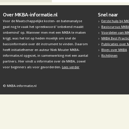
Over MKBA-informatie.nl
Snel naar
Voor de Maatschappelijke kosten- en batenanalyse
Eerste hulp bij M
gaat nog te vaak het spreekwoord 'onbekend maakt
Basiscursus MKB
onbemind' op. Wanneer men met een MKBA te maken
Voordelen van M
krijgt, was het tot op heden moeilijk om snel de
MKBA Best Practi
basisinformatie over dit instrument te vinden. Daarom
Publicaties over
heeft initiatiefnemer en auteur Niek Mouter MKBA-
Blogs over MKBA
informatie.nl opgezet, in samenwerking met een aantal
Richtlijnen
partners. Hier vindt u informatie over de MKBA, zowel
voor beginners als voor gevorderden.
Lees verder
© MKBA-informatie.nl