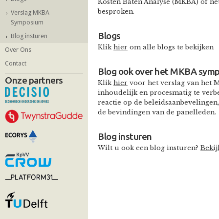
Kosten Baten Analyse (MKBA) of he
besproken.
Verslag MKBA
Symposium
Blogs
Blog insturen
Klik
hier
om alle blogs te bekijken
Over Ons
Contact
Blog ook over het MKBA sym
Onze partners
Klik
hier
voor het verslag van het
inhoudelijk en procesmatig te verbe
reactie op de beleidsaanbevelingen
de bevindingen van de panelleden.
Blog insturen
Wilt u ook een blog insturen?
Bekij