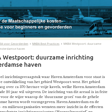
BA voor Gevorderden
MKBA Best Practices
MKBA Westpoort: duurzame
Amsterdamse haven
Westpoort: duurzame inrichting
erdamse haven
el inrichtingsvraagstuk waar Haven Amsterdam voor staat is
e ontwikkeling van het gebied Westpoort-west. Het gebied
nog over ca 370 hectare vrije kavels, welke Haven Amsterdam
e 20 jaar wil uitgeven. De inrichting van dit areaal is in feite
voor de wijze waarop de ‘duurzame groei’ van de gehele
mse haven wordt vormgegeven. Haven Amsterdam en de
 en milieuorganisaties wensten meer inzicht in de effecten
geschetste inrichtingsvarianten (‘Havenalternatief’ en