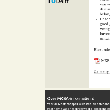
van v
discus
belan
Deze 
goed 
vestig
haven
ontwi
Hieronde
MKBA
Ga terug 
Over MKBA-informatie.nl
Voor de Maatschappelijke kosten- en batenana
gaat nog te vaak het spreekwoord 'onbekend 