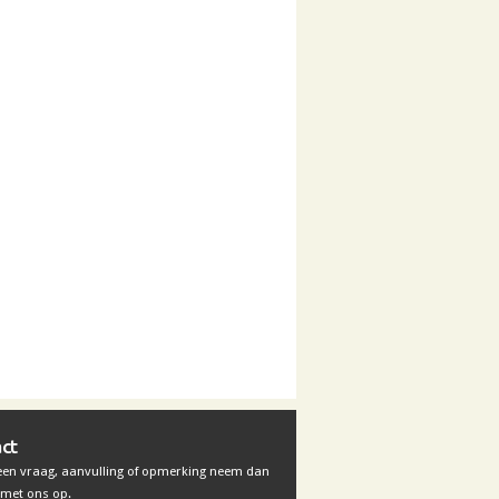
ct
 een vraag, aanvulling of opmerking neem dan
met ons op.