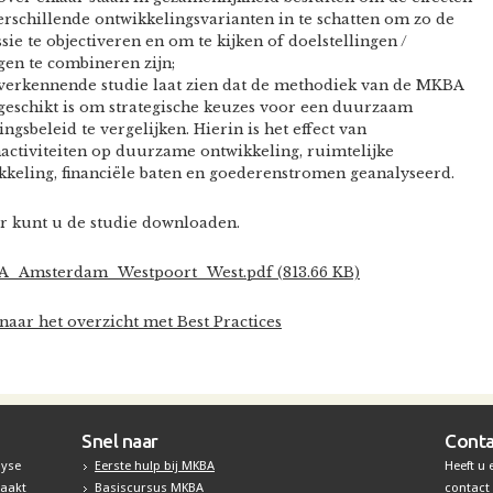
erschillende ontwikkelingsvarianten in te schatten om zo de
sie te objectiveren en om te kijken of doelstellingen /
gen te combineren zijn;
verkennende studie laat zien dat de methodiek van de MKBA
geschikt is om strategische keuzes voor een duurzaam
ingsbeleid te vergelijken. Hierin is het effect van
activiteiten op duurzame ontwikkeling, ruimtelijke
kkeling, financiële baten en goederenstromen geanalyseerd.
r kunt u de studie downloaden.
_Amsterdam_Westpoort_West.pdf (813.66 KB)
naar het overzicht met Best Practices
Snel naar
Conta
lyse
Eerste hulp bij MKBA
Heeft u
maakt
Basiscursus MKBA
contact