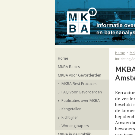
Home
MK
Home
inrichting 
MKBA Basics
MKBA 
MKBA voor Gevorderden
Amst
MKBA Best Practices
FAQ voor Gevorderden
Een actue
de verder
Publicaties over MKBA
beschikt 
Kengetallen
de komend
bepalend 
Richtlijnen
Amsterda
Working papers
bewoners-
MKBA in de Praktijk
van twee 