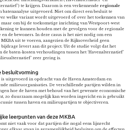
ternatief’) te krijgen. Daarom is een verkennende
regionale
n batenanalyse uitgevoerd. Niet om direct een besluit te
er welke variant wordt uitgevoerd of over het toekennen van
, maar om bij de toekomstige inrichting van Westpoort-west
ekening te kunnen houden met de gevolgen voor de regionale
en de bewoners. In deze casus is het niet nodig om een
MKBA uit te voeren, aangezien de Rijksoverheid geen
 bijdrage levert aan dit project. Uit de studie volgt dat het
in de baten-kosten verhoudingen tussen het ‘Havenalternatief’
ilieualternatief’ zeer gering is.
e besluitvorming
e is uitgevoerd in opdracht van de Haven Amsterdam en
ende milieuorganisaties. De verschillende partijen wilden in
engen hoe de haven met behoud van het gewenste economische
t, zo duurzaam mogelijk kan worden ingericht en is gebruikt
cussie tussen haven en milieupartijen te objectiveren.
ijke leerpunten van deze MKBA
omt niet vaak voor dat partijen die nogal eens lijnrecht
over elkaar staan in gezamenlijkheid besluiten om de effecten