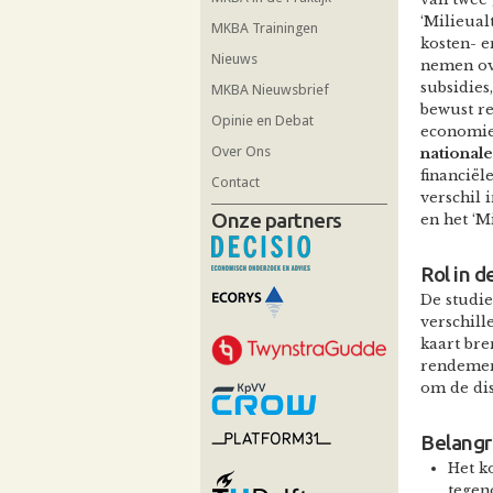
‘Milieual
MKBA Trainingen
kosten- e
Nieuws
nemen ov
subsidies
MKBA Nieuwsbrief
bewust r
Opinie en Debat
economie 
Over Ons
nationale
financiële
Contact
verschil 
Onze partners
en het ‘M
Rol in d
De studi
verschill
kaart br
rendemen
om de dis
Belangr
Het k
tegen