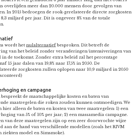
jks overlijden meer dan 20.000 mensen door gevolgen van
n. In 2015 bedroegen de rook-gerelateerde directe zorgkosten
8,3 miljard per jaar. Dit is ongeveer 8% van de totale
n.
natief
ns wordt het
nulalternatief
besproken. Dit betreft de
ing van het beleid zonder veranderingen/intensiveringen van
d in de toekomst. Zonder extra beleid zal het percentage
naf 15 jaar dalen van 19,8% naar 17,5% in 2050. De
ateerde zorgkosten zullen oplopen naar 10,9 miljard in 2050
isconteerd)
verhoging en campagne
bespreekt de maatschappelijke kosten en baten van
lende maatregelen die roken zouden kunnen ontmoedigen. We
 hier alleen de baten en kosten van twee maatregelen: 1) een
rhoging van 5% of 10% per jaar; 2) een massamedia campagne.
en van deze maatregelen zijn op een zeer doorwrochte wijze
ld aan de hand van verschillende modellen (zoals het RIVM
h ziekten model en Simsmoke).