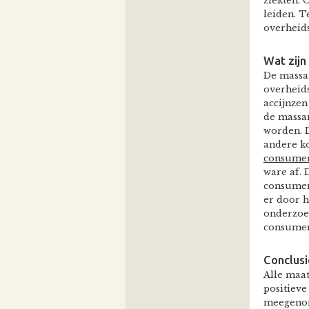
ziekten. 
leiden. T
overheid
Wat zijn
De massa
overheid
accijnzen
de massa
worden. 
andere ko
consumen
ware af. 
consument
er door h
onderzoe
consumen
Conclusi
Alle maat
positiev
meegenome