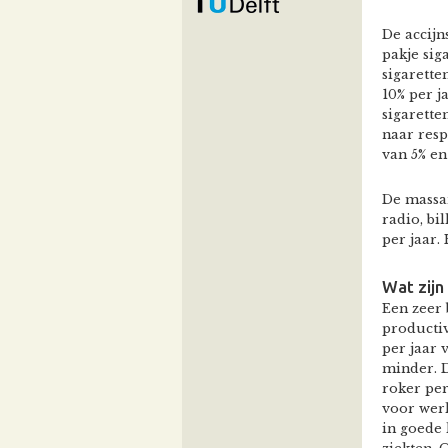
De accijn
pakje sig
sigarette
10% per j
sigarette
naar resp
van 5% en
De massam
radio, bi
per jaar.
Wat zijn
Een zeer 
producti
per jaar 
minder. D
roker per
voor werk
in goede 