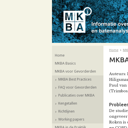
Home
MK
Home
MKBA
MKBA Basics
MKBA voor Gevorderden
Auteurs: 
MKBA Best Practices
Hiligsman
Paul van 
FAQ voor Gevorderden
(Trimbos 
Publicaties over MKBA
Kengetallen
Problee
De studie
Richtlijnen
ongeveer 
Working papers
Roken is 
MKBA in de Praktijk
en COPD. 