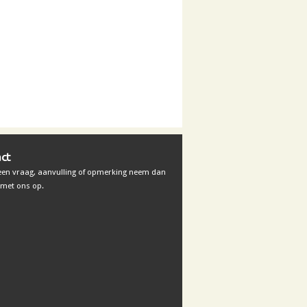
ct
 een vraag, aanvulling of opmerking neem dan
met ons op.