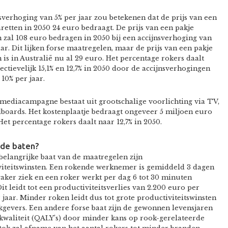
sverhoging van 5% per jaar zou betekenen dat de prijs van een
aretten in 2050 24 euro bedraagt. De prijs van een pakje
n zal 108 euro bedragen in 2050 bij een accijnsverhoging van
aar. Dit lijken forse maatregelen, maar de prijs van een pakje
n is in Australië nu al 29 euro. Het percentage rokers daalt
ectievelijk 15,1% en 12,7% in 2050 door de accijnsverhogingen
 10% per jaar.
ediacampagne bestaat uit grootschalige voorlichting via TV,
llboards. Het kostenplaatje bedraagt ongeveer 5 miljoen euro
 Het percentage rokers daalt naar 12,7% in 2050.
 de baten?
belangrijke baat van de maatregelen zijn
viteitswinsten. Een rokende werknemer is gemiddeld 3 dagen
vaker ziek en een roker werkt per dag 6 tot 30 minuten
it leidt tot een productiviteitsverlies van 2.200 euro per
 jaar. Minder roken leidt dus tot grote productiviteitswinsten
gevers. Een andere forse baat zijn de gewonnen levensjaren
kwaliteit (QALY’s) door minder kans op rook-gerelateerde