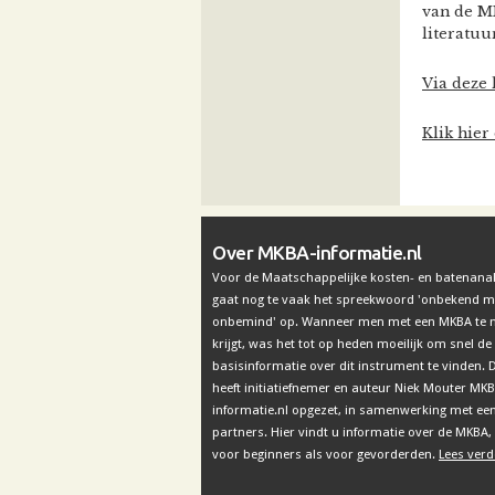
van de M
literatuu
Via deze 
Klik hier
Over MKBA-informatie.nl
Voor de Maatschappelijke kosten- en batenana
gaat nog te vaak het spreekwoord 'onbekend 
onbemind' op. Wanneer men met een MKBA te
krijgt, was het tot op heden moeilijk om snel de
basisinformatie over dit instrument te vinden
heeft initiatiefnemer en auteur Niek Mouter MK
informatie.nl opgezet, in samenwerking met ee
partners. Hier vindt u informatie over de MKBA,
voor beginners als voor gevorderden.
Lees verd