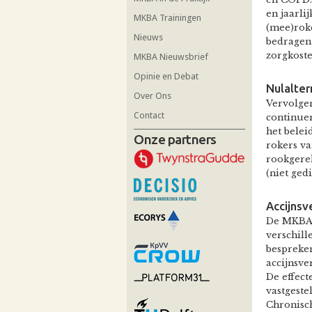
en jaarli
MKBA Trainingen
(mee)roke
Nieuws
bedragen 
zorgkoste
MKBA Nieuwsbrief
Opinie en Debat
Nulalter
Over Ons
Vervolge
Contact
continuer
het belei
Onze partners
rokers va
rookgerel
(niet ged
Accijns
De MKBA 
verschil
bespreken
accijnsve
De effect
vastgeste
Chronisc