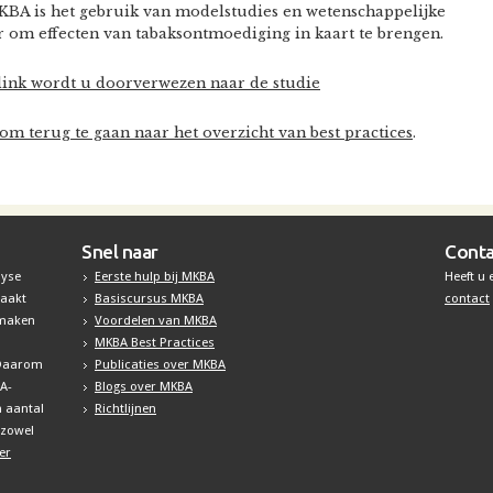
KBA is het gebruik van modelstudies en wetenschappelijke
r om effecten van tabaksontmoediging in kaart te brengen.
link wordt u doorverwezen naar de studie
 om terug te gaan naar het overzicht van best practices
.
Snel naar
Conta
lyse
Eerste hulp bij MKBA
Heeft u
maakt
Basiscursus MKBA
contact
 maken
Voordelen van MKBA
MKBA Best Practices
. Daarom
Publicaties over MKBA
BA-
Blogs over MKBA
n aantal
Richtlijnen
 zowel
er