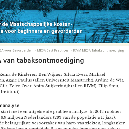
BA voor Gevorderden
MKBA Best Practices
RIVM MKBA Tabaksontmoediging
 van tabaksontmoediging
Reina de Kinderen, Ben Wijnen, Silvia Evers, Michael
n, Aggie Paulus (allen Universiteit Maastricht); Ardine de Wit,
Gils, Eelco Over, Anita Suijkerbuijk (allen RIVM); Filip Smit,
Instituut).
manalyse
 start met een uitgebreide probleemanalyse. In 2012 rookten
3,9 miljoen Nederlanders (23% van de populatie ≥ 15 jaar).
de belangrijkste veroorzaker van hart- vaatziekten, longkanker
Rokers leven gemiddeld 8 jaar minder lang dan niet-rokers