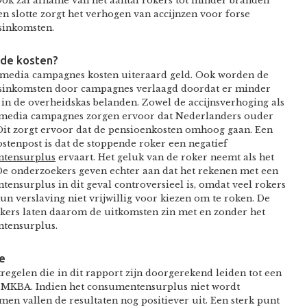
Ook zal afname van het aantal rokers tot minder branden
en slotte zorgt het verhogen van accijnzen voor forse
sinkomsten.
 de kosten?
media campagnes kosten uiteraard geld. Ook worden de
sinkomsten door campagnes verlaagd doordat er minder
 in de overheidskas belanden. Zowel de accijnsverhoging als
media campagnes zorgen ervoor dat Nederlanders ouder
Dit zorgt ervoor dat de pensioenkosten omhoog gaan. Een
stenpost is dat de stoppende roker een negatief
tensurplus
ervaart. Het geluk van de roker neemt als het
De onderzoekers geven echter aan dat het rekenen met een
ensurplus in dit geval controversieel is, omdat veel rokers
un verslaving niet vrijwillig voor kiezen om te roken. De
kers laten daarom de uitkomsten zin met en zonder het
tensurplus.
e
regelen die in dit rapport zijn doorgerekend leiden tot een
e MKBA. Indien het consumentensurplus niet wordt
n vallen de resultaten nog positiever uit. Een sterk punt