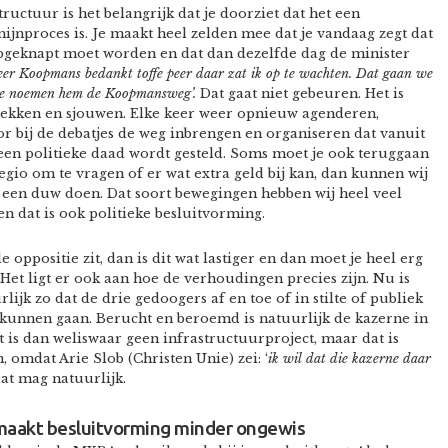
structuur is het belangrijk dat je doorziet dat het een
ijnproces is. Je maakt heel zelden mee dat je vandaag zegt dat
pgeknapt moet worden en dat dan dezelfde dag de minister
er Koopmans bedankt toffe peer daar zat ik op te wachten. Dat gaan we
we noemen hem de Koopmansweg’.
Dat gaat niet gebeuren. Het is
rekken en sjouwen. Elke keer weer opnieuw agenderen,
r bij de debatjes de weg inbrengen en organiseren dat vanuit
een politieke daad wordt gesteld. Soms moet je ook teruggaan
egio om te vragen of er wat extra geld bij kan, dan kunnen wij
een duw doen. Dat soort bewegingen hebben wij heel veel
n dat is ook politieke besluitvorming.
de oppositie zit, dan is dit wat lastiger en dan moet je heel erg
. Het ligt er ook aan hoe de verhoudingen precies zijn. Nu is
rlijk zo dat de drie gedoogers af en toe of in stilte of publiek
 kunnen gaan. Berucht en beroemd is natuurlijk de kazerne in
t is dan weliswaar geen infrastructuurproject, maar dat is
 omdat Arie Slob (Christen Unie) zei: ‘
ik wil dat die kazerne daar
dat mag natuurlijk.
akt besluitvorming minder ongewis