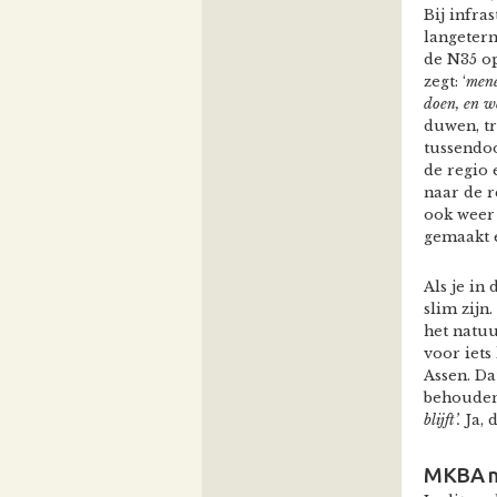
Bij infra
langeterm
de N35 o
zegt: ‘
mene
doen, en 
duwen, t
tussendoo
de regio 
naar de r
ook weer 
gemaakt e
Als je in 
slim zijn
het natuu
voor iets
Assen. Da
behouden,
blijft’.
Ja, 
MKBA ma