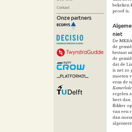
bekeken k
Contact
proof is.
Onze partners
Algemee
niet
De MKBA p
de gemidd
bestaat n
de gemid
dat de Li
is net zo
moeten v
eens de n
Kamerleden
regelen z
heet dan 
flikker o
van een 
dan noeme
algemeen 