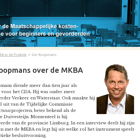
A in de Praktijk
Ger Koopmans
Koopmans over de MKBA
mans diende meer dan tien jaar als
 voor het CDA. Hij was onder meer
rder Verkeer en Waterstaat. Ook maakte hij
 uit van de Tijdelijke Commissie
ctuurprojecten, beter bekend als de
 Duivesteijn. Momenteel is hij
rde van de provincie Limburg. In een interview deelt hij zijn
n met de MKBA en legt hij uit welke rol het instrument speelt
itieke besluitvorming.