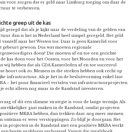
som voor zorgen dat er geld naar Limburg toeging om daar de
ctuur te verbeteren.
chte greep uit de kas
tijd gezegd dat als je kijkt naar de verdeling van de gelden van
ctuur dan is het in Nederland heel simpel geregeld. Het geld
jd vanzelf naar het Westen toe. Daar is geen Kamerlid voor
et gebeurt gewoon. Dus wat moeten regionale
egenwoordigers doen? Die moeten af en toe een gerichte
 de kas doen voor het Oosten, voor het Noorden en voor het
n wij hebben dat als CDA Kamerleden af en toe succesvol
at hoort ook zo. Mensen in die streken hebben ook recht op
jke infrastructuur. Als je het in de besluitvorming enkel laat
BA – het puur financieel vertalen van infrastructuurprojecten
 je echt alleen nog maar in de Randstad investeren.
 vraag of dit een slimme strategie is voor de lange termijn. Als
aantrekkelijker gaat maken in de Randstad, omdat projecten
 positieve MKBA hebben, dan trekken daar nog meer mensen
n ontstaan er weer verstoppingen. Zo blijf je doorgaan. Het
n in projecten in de Randstad met een positieve MKBA werkt
 een beetje probleem verhogend. Vanuit die invalshoek