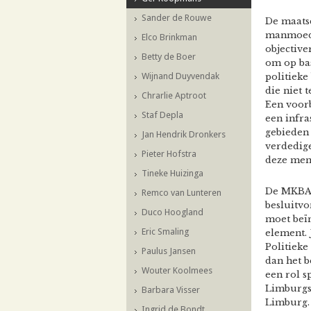
Sander de Rouwe
De maats
manmoedi
Elco Brinkman
objective
Betty de Boer
om op bas
Wijnand Duyvendak
politieke
die niet 
Chrarlie Aptroot
Een voorb
Staf Depla
een infra
gebieden 
Jan Hendrik Dronkers
verdedige
Pieter Hofstra
deze mens
Tineke Huizinga
De MKBA h
Remco van Lunteren
besluitv
Duco Hoogland
moet beïn
Eric Smaling
element. 
Politieke
Paulus Jansen
dan het b
Wouter Koolmees
een rol s
Limburgs
Barbara Visser
Limburg. 
Ingrid de Bondt