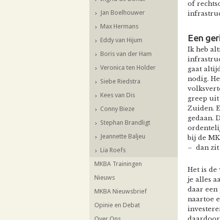
of recht
Jan Boelhouwer
infrastru
Max Hermans
Een geri
Eddy van Hijum
Ik heb al
Boris van der Ham
infrastru
Veronica ten Holder
gaat alti
nodig. H
Siebe Riedstra
volksvert
Kees van Dis
greep uit
Zuiden. E
Conny Bieze
gedaan. D
Stephan Brandligt
ordenteli
Jeannette Baljeu
bij de MK
– dan zit
Lia Roefs
MKBA Trainingen
Het is de
Nieuws
je alles 
daar een
MKBA Nieuwsbrief
naartoe e
Opinie en Debat
investere
Over Ons
daardoor