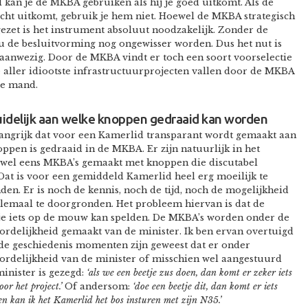
el kan je de MKBA gebruiken als hij je goed uitkomt. Als de
ht uitkomt, gebruik je hem niet. Hoewel de MKBA strategisch
ezet is het instrument absoluut noodzakelijk. Zonder de
 de besluitvorming nog ongewisser worden. Dus het nut is
aanwezig. Door de MKBA vindt er toch een soort voorselectie
e aller idiootste infrastructuurprojecten vallen door de MKBA
de mand.
idelijk aan welke knoppen gedraaid kan worden
langrijk dat voor een Kamerlid transparant wordt gemaakt aan
ppen is gedraaid in de MKBA. Er zijn natuurlijk in het
 wel eens MKBA’s gemaakt met knoppen die discutabel
Dat is voor een gemiddeld Kamerlid heel erg moeilijk te
en. Er is noch de kennis, noch de tijd, noch de mogelijkheid
lemaal te doorgronden. Het probleem hiervan is dat de
 je iets op de mouw kan spelden. De MKBA’s worden onder de
rdelijkheid gemaakt van de minister. Ik ben ervan overtuigd
 de geschiedenis momenten zijn geweest dat er onder
rdelijkheid van de minister of misschien wel aangestuurd
inister is gezegd:
‘als we een beetje zus doen, dan komt er zeker iets
oor het project.’
Of andersom:
‘doe een beetje dit, dan komt er iets
 en kan ik het Kamerlid het bos insturen met zijn N35.’