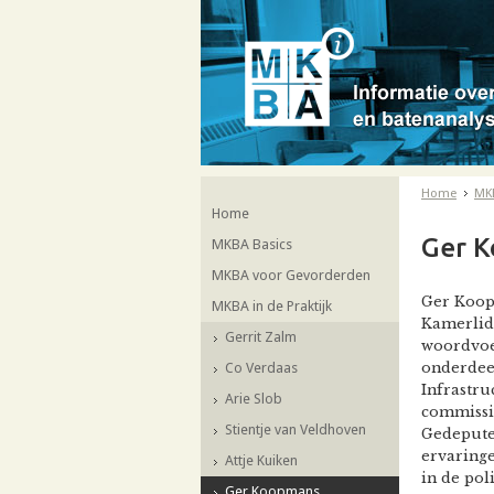
Home
MKB
Home
Ger 
MKBA Basics
MKBA voor Gevorderden
Ger Koop
MKBA in de Praktijk
Kamerlid
Gerrit Zalm
woordvoe
Co Verdaas
onderdeel
Infrastru
Arie Slob
commissie
Stientje van Veldhoven
Gedeputee
ervaringe
Attje Kuiken
in de pol
Ger Koopmans