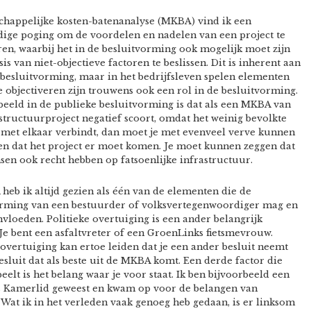
chappelijke kosten-batenanalyse (MKBA) vind ik een
ge poging om de voordelen en nadelen van een project te
ren, waarbij het in de besluitvorming ook mogelijk moet zijn
is van niet-objectieve factoren te beslissen. Dit is inherent aan
 besluitvorming, maar in het bedrijfsleven spelen elementen
te objectiveren zijn trouwens ook een rol in de besluitvorming.
eeld in de publieke besluitvorming is dat als een MKBA van
structuurproject negatief scoort, omdat het weinig bevolkte
met elkaar verbindt, dan moet je met evenveel verve kunnen
n dat het project er moet komen. Je moet kunnen zeggen dat
en ook recht hebben op fatsoenlijke infrastructuur.
eb ik altijd gezien als één van de elementen die de
orming van een bestuurder of volksvertegenwoordiger mag en
vloeden. Politieke overtuiging is een ander belangrijk
Je bent een asfaltvreter of een GroenLinks fietsmevrouw.
 overtuiging kan ertoe leiden dat je een ander besluit neemt
esluit dat als beste uit de MKBA komt. Een derde factor die
peelt is het belang waar je voor staat. Ik ben bijvoorbeeld een
 Kamerlid geweest en kwam op voor de belangen van
Wat ik in het verleden vaak genoeg heb gedaan, is er linksom