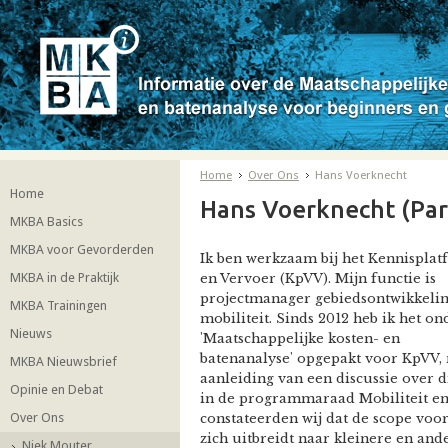
Home
Over Ons
Hans Voerknecht
Home
Hans Voerknecht (Par
MKBA Basics
MKBA voor Gevorderden
Ik ben werkzaam bij het Kennispla
MKBA in de Praktijk
en Vervoer (KpVV). Mijn functie is
projectmanager gebiedsontwikkelin
MKBA Trainingen
mobiliteit. Sinds 2012 heb ik het o
Nieuws
'Maatschappelijke kosten- en
batenanalyse' opgepakt voor KpVV,
MKBA Nieuwsbrief
aanleiding van een discussie over 
Opinie en Debat
in de programmaraad Mobiliteit e
Over Ons
constateerden wij dat de scope vo
zich uitbreidt naar kleinere en an
Niek Mouter