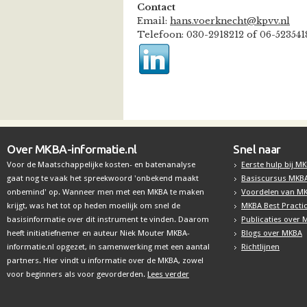
Contact
Email:
hans.voerknecht@kpvv.nl
Telefoon: 030-2918212 of 06-52354
Over MKBA-informatie.nl
Snel naar
Voor de Maatschappelijke kosten- en batenanalyse
Eerste hulp bij M
gaat nog te vaak het spreekwoord 'onbekend maakt
Basiscursus MKB
onbemind' op. Wanneer men met een MKBA te maken
Voordelen van M
krijgt, was het tot op heden moeilijk om snel de
MKBA Best Practi
basisinformatie over dit instrument te vinden. Daarom
Publicaties over
heeft initiatiefnemer en auteur Niek Mouter MKBA-
Blogs over MKBA
informatie.nl opgezet, in samenwerking met een aantal
Richtlijnen
partners. Hier vindt u informatie over de MKBA, zowel
voor beginners als voor gevorderden.
Lees verder