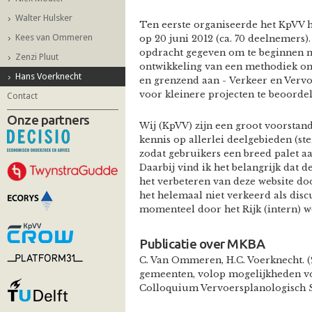
Walter Hulsker
Ten eerste organiseerde het KpVV
Kees van Ommeren
op 20 juni 2012 (ca. 70 deelnemers)
opdracht gegeven om te beginnen m
Zenzi Pluut
ontwikkeling van een methodiek om 
Hans Voerknecht
en grenzend aan - Verkeer en Verv
voor kleinere projecten te beoordel
Contact
Onze partners
Wij (KpVV) zijn een groot voorstan
kennis op allerlei deelgebieden (ster
zodat gebruikers een breed palet aa
Daarbij vind ik het belangrijk dat d
het verbeteren van deze website doo
het helemaal niet verkeerd als dis
momenteel door het Rijk (intern) 
Publicatie over MKBA
C. Van Ommeren, H.C. Voerknecht. (2
gemeenten, volop mogelijkheden vo
Colloquium Vervoersplanologisch 