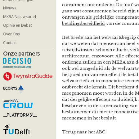
consument nut ontleent. Dit ‘nut’ w
Nieuws
gaan wat consumenten bereid zijn te
MKBA Nieuwsbrief
ontvangen als geldelijke compensati
betalingsbereidheid
van de consum
Opinie en Debat
Over Ons
Het brede aan het welvaartsbegrip 
Contact
dat we weten dat mensen aan heel ve
reistijdwinsten, schonere lucht, ve
Onze partners
architectuur, enzovoort. Alle effe
ontlenen zullen in een MKBA aan 
ook wel aangeduid als de welvaarts
het goed om van een effect de betal
welvaartseffect in monetaire ter
ontbreekt die kennis. Dit betekent da
meegenomen moet worden in de 
dat dergelijke effecten zo duideli
beschreven in de samenvatting van
besluitnemer dit niet te monetarise
meenemen in het besluit.
Terug naar het ABC