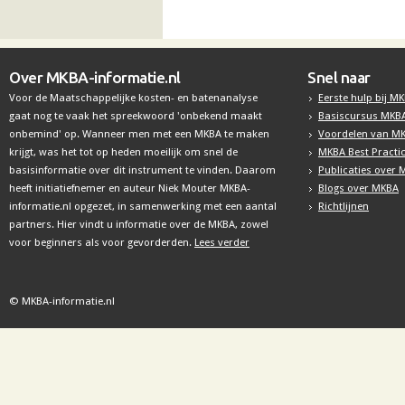
Over MKBA-informatie.nl
Snel naar
Voor de Maatschappelijke kosten- en batenanalyse
Eerste hulp bij M
gaat nog te vaak het spreekwoord 'onbekend maakt
Basiscursus MKB
onbemind' op. Wanneer men met een MKBA te maken
Voordelen van M
krijgt, was het tot op heden moeilijk om snel de
MKBA Best Practi
basisinformatie over dit instrument te vinden. Daarom
Publicaties over
heeft initiatiefnemer en auteur Niek Mouter MKBA-
Blogs over MKBA
informatie.nl opgezet, in samenwerking met een aantal
Richtlijnen
partners. Hier vindt u informatie over de MKBA, zowel
voor beginners als voor gevorderden.
Lees verder
© MKBA-informatie.nl