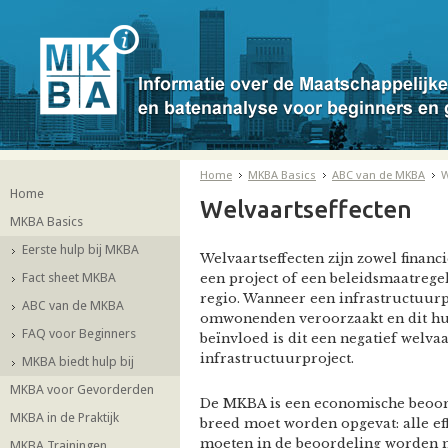
Home
MKBA Basics
ABC van de MKBA
W
Home
Welvaartseffecten
MKBA Basics
Eerste hulp bij MKBA
Welvaartseffecten zijn zowel financi
Fact sheet MKBA
een project of een beleidsmaatrege
regio. Wanneer een infrastructuurp
ABC van de MKBA
omwonenden veroorzaakt en dit hun
FAQ voor Beginners
beïnvloed is dit een negatief welvaa
infrastructuurproject.
MKBA biedt hulp bij
MKBA voor Gevorderden
De MKBA is een economische beoor
MKBA in de Praktijk
breed moet worden opgevat: alle eff
moeten in de beoordeling worden
MKBA Trainingen