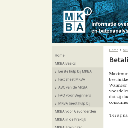
Home
MK
Home
Betal
MKBA Basics
Eerste hulp bij MKBA
Maximum 
Fact sheet MKBA
beschikke
Wanneer 
ABC van de MKBA
voordelen
FAQ voor Beginners
dat zij d
consumen
MKBA biedt hulp bij
MKBA voor Gevorderden
Terug na
MKBA in de Praktijk
MKBA Trainingen