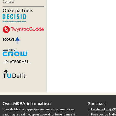
Contact
Onze partners
Over MKBA-informatie.nl
Snel naar
Voor de Maatschappelijke kosten- en batenanalyse
Eerste hulp bij M
gaat nog te vaak het spreekwoord 'onbekend maakt
Basiscursus MKB