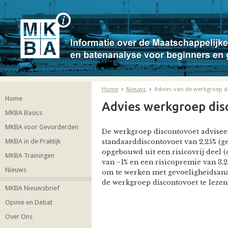
Home
Nieuws
Advies van de werkgroep d
Home
Advies werkgroep dis
MKBA Basics
MKBA voor Gevorderden
De werkgroep discontovoet advisee
MKBA in de Praktijk
standaarddiscontovoet van 2,25% (ge
opgebouwd uit een risicovrij deel (o
MKBA Trainingen
van −1% en een risicopremie van 3,
Nieuws
om te werken met gevoeligheidsana
de werkgroep discontovoet te lezen
MKBA Nieuwsbrief
Opinie en Debat
Over Ons