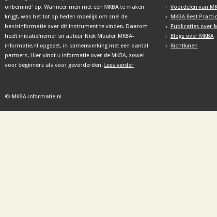
onbemind' op. Wanneer men met een MKBA te maken
Voordelen van M
krijgt, was het tot op heden moeilijk om snel de
MKBA Best Practi
basisinformatie over dit instrument te vinden. Daarom
Publicaties over
heeft initiatiefnemer en auteur Niek Mouter MKBA-
Blogs over MKBA
informatie.nl opgezet, in samenwerking met een aantal
Richtlijnen
partners. Hier vindt u informatie over de MKBA, zowel
voor beginners als voor gevorderden.
Lees verder
© MKBA-informatie.nl