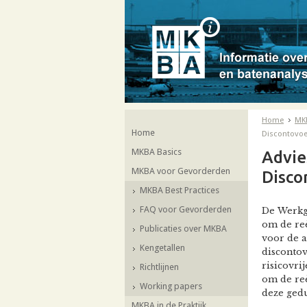
Home
MK
Home
Discontovoe
MKBA Basics
Advie
MKBA voor Gevorderden
Disco
MKBA Best Practices
FAQ voor Gevorderden
De
Werkgr
om de reë
Publicaties over MKBA
voor de a
Kengetallen
discontov
risicovri
Richtlijnen
om de reë
Working papers
deze gedu
MKBA in de Praktijk