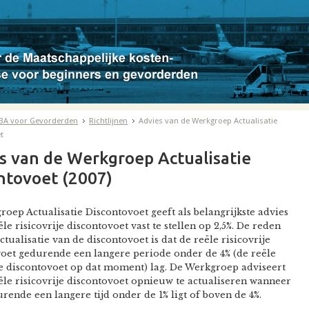
BA voor Gevorderden
Richtlijnen
Advies van de Werkgroep Actualisatie
t
s van de Werkgroep Actualisatie
ntovoet (2007)
oep Actualisatie Discontovoet geeft als belangrijkste advies
le risicovrije discontovoet vast te stellen op 2,5%. De reden
ctualisatie van de discontovoet is dat de reële risicovrije
oet gedurende een langere periode onder de 4% (de reële
je discontovoet op dat moment) lag. De Werkgroep adviseert
le risicovrije discontovoet opnieuw te actualiseren wanneer
rende een langere tijd onder de 1% ligt of boven de 4%.