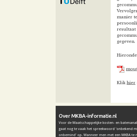
gecommun
Vervolge
manier t
persoonl
resultaat
gecommun
gegeven.
Hieronde
moute
Klik
hier
Over MKBA-informatie.nl
Voor de Maatschappelijke kosten- en batenana
gaat nog te vaak het spreekwoord 'onbekend 
onbemind' op. Wanneer men met een MKBA te