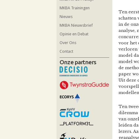
MKBA Trainingen
Ten eerst
Nieuws
schatten 
in de onz
MKBA Nieuwsbrief
analyse,
Opinie en Debat
concurrer
Over Ons
voor het 
verloren
Contact
model da
Onze partners
model wo
de method
paper wo
Uit deze
voorspell
modellen
Ten twee
dilemma h
van onze
leiden da
lezers. A
geanalyse