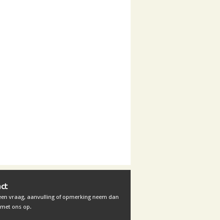
ct
 een vraag, aanvulling of opmerking neem dan
met ons op.