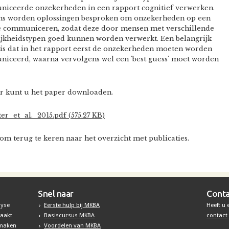
iceerde onzekerheden in een rapport cognitief verwerken.
ns worden oplossingen besproken om onzekerheden op een
e communiceren, zodat deze door mensen met verschillende
ijkheidstypen goed kunnen worden verwerkt. Een belangrijk
 is dat in het rapport eerst de onzekerheden moeten worden
iceerd, waarna vervolgens wel een 'best guess' moet worden
r kunt u het paper downloaden.
r_et_al._2015.pdf (575.27 KB)
om terug te keren naar het overzicht met publicaties.
Snel naar
Conta
lyse
Eerste hulp bij MKBA
Heeft u
maakt
Basiscursus MKBA
contact
 maken
Voordelen van MKBA