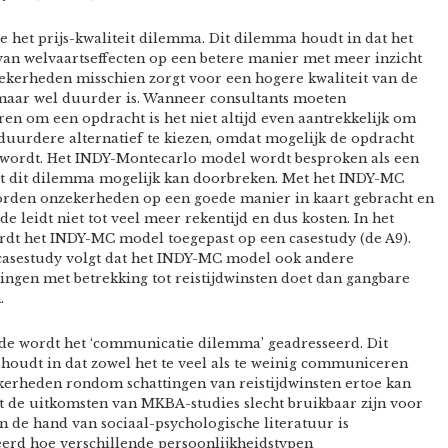
e het prijs-kwaliteit dilemma. Dit dilemma houdt in dat het
van welvaartseffecten op een betere manier met meer inzicht
ekerheden misschien zorgt voor een hogere kwaliteit van de
 maar wel duurder is. Wanneer consultants moeten
en om een opdracht is het niet altijd even aantrekkelijk om
duurdere alternatief te kiezen, omdat mogelijk de opdracht
 wordt. Het INDY-Montecarlo model wordt besproken als een
t dit dilemma mogelijk kan doorbreken. Met het INDY-MC
rden onzekerheden op een goede manier in kaart gebracht en
e leidt niet tot veel meer rekentijd en dus kosten. In het
rdt het INDY-MC model toegepast op een casestudy (de A9).
 casestudy volgt dat het INDY-MC model ook andere
ingen met betrekking tot reistijdwinsten doet dan gangbare
.
de wordt het ‘communicatie dilemma’ geadresseerd. Dit
oudt in dat zowel het te veel als te weinig communiceren
kerheden rondom schattingen van reistijdwinsten ertoe kan
t de uitkomsten van MKBA-studies slecht bruikbaar zijn voor
an de hand van sociaal-psychologische literatuur is
erd hoe verschillende persoonlijkheidstypen