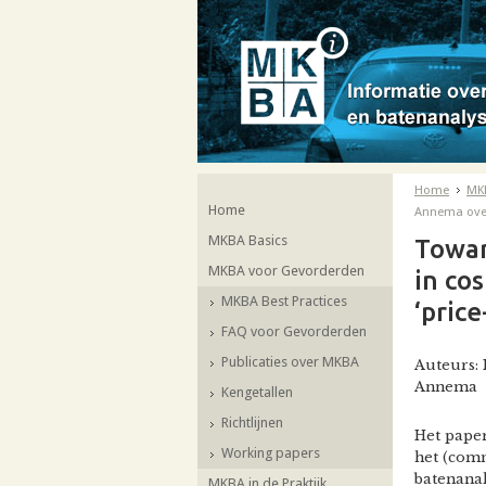
Home
MK
Home
Annema ove
MKBA Basics
Towar
MKBA voor Gevorderden
in co
MKBA Best Practices
‘pric
FAQ voor Gevorderden
Publicaties over MKBA
Auteurs:
Annema
Kengetallen
Richtlijnen
Het paper
Working papers
het (com
batenanal
MKBA in de Praktijk