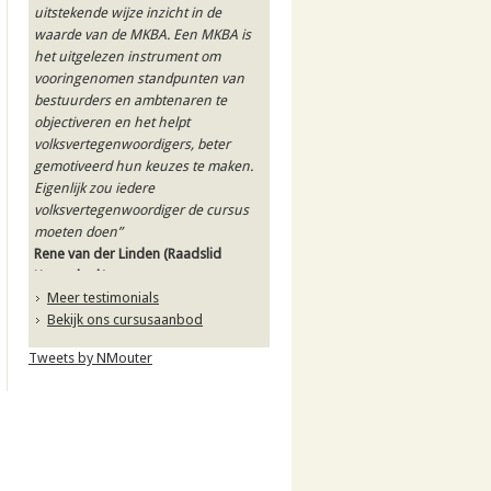
uitstekende wijze inzicht in de
waarde van de MKBA. Een MKBA is
het uitgelezen instrument om
vooringenomen standpunten van
bestuurders en ambtenaren te
objectiveren en het helpt
volksvertegenwoordigers, beter
gemotiveerd hun keuzes te maken.
Eigenlijk zou iedere
volksvertegenwoordiger de cursus
moeten doen”
Rene van der Linden
(Raadslid
Heemskerk)
Meer testimonials
Bekijk ons cursusaanbod
Tweets by NMouter