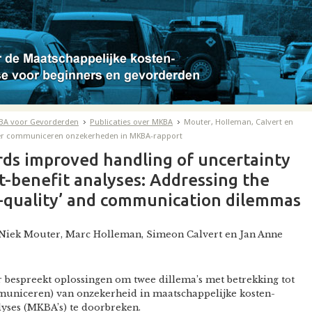
BA voor Gevorderden
Publicaties over MKBA
Mouter, Holleman, Calvert en
r communiceren onzekerheden in MKBA-rapport
ds improved handling of uncertainty
st-benefit analyses: Addressing the
e-quality’ and communication dilemmas
 Niek Mouter, Marc Holleman, Simeon Calvert en Jan Anne
 bespreekt oplossingen om twee dillema’s met betrekking tot
municeren) van onzekerheid in maatschappelijke kosten-
yses (MKBA’s) te doorbreken.