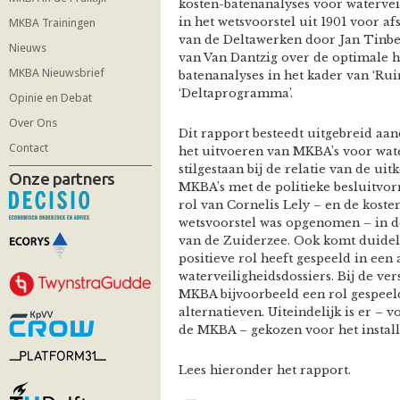
kosten-batenanalyses voor watervei
in het wetsvoorstel uit 1901 voor a
MKBA Trainingen
van de Deltawerken door Jan Tinbe
Nieuws
van Van Dantzig over de optimale h
MKBA Nieuwsbrief
batenanalyses in het kader van ‘Rui
‘Deltaprogramma’.
Opinie en Debat
Over Ons
Dit rapport besteedt uitgebreid aa
Contact
het uitvoeren van MKBA’s voor wat
stilgestaan bij de relatie van de ui
Onze partners
MKBA’s met de politieke besluitvor
rol van Cornelis Lely – en de kosten
wetsvoorstel was opgenomen – in de
van de Zuiderzee. Ook komt duidel
positieve rol heeft gespeeld in een 
waterveiligheidsdossiers. Bij de ver
MKBA bijvoorbeeld een rol gespeeld
alternatieven. Uiteindelijk is er – v
de MKBA – gekozen voor het install
Lees hieronder het rapport.