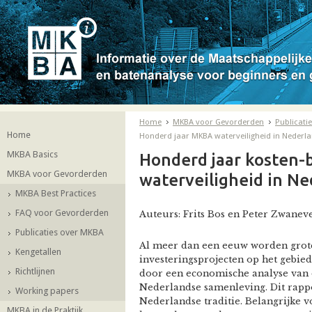
Home
MKBA voor Gevorderden
Publicati
Home
Honderd jaar MKBA waterveiligheid in Nederl
MKBA Basics
Honderd jaar kosten-
MKBA voor Gevorderden
waterveiligheid in N
MKBA Best Practices
FAQ voor Gevorderden
Auteurs: Frits Bos en Peter Zwanev
Publicaties over MKBA
Al meer dan een eeuw worden grot
Kengetallen
investeringsprojecten op het gebie
Richtlijnen
door een economische analyse van 
Nederlandse samenleving. Dit rappo
Working papers
Nederlandse traditie. Belangrijke 
MKBA in de Praktijk