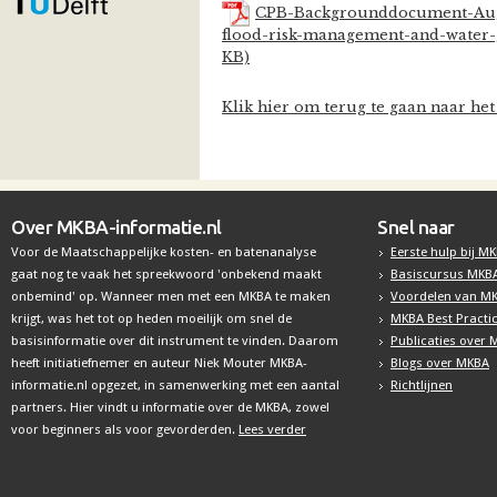
CPB-Backgrounddocument-Augus
flood-risk-management-and-water-g
KB)
Klik hier om terug te gaan naar het 
Over MKBA-informatie.nl
Snel naar
Voor de Maatschappelijke kosten- en batenanalyse
Eerste hulp bij M
gaat nog te vaak het spreekwoord 'onbekend maakt
Basiscursus MKB
onbemind' op. Wanneer men met een MKBA te maken
Voordelen van M
krijgt, was het tot op heden moeilijk om snel de
MKBA Best Practi
basisinformatie over dit instrument te vinden. Daarom
Publicaties over
heeft initiatiefnemer en auteur Niek Mouter MKBA-
Blogs over MKBA
informatie.nl opgezet, in samenwerking met een aantal
Richtlijnen
partners. Hier vindt u informatie over de MKBA, zowel
voor beginners als voor gevorderden.
Lees verder