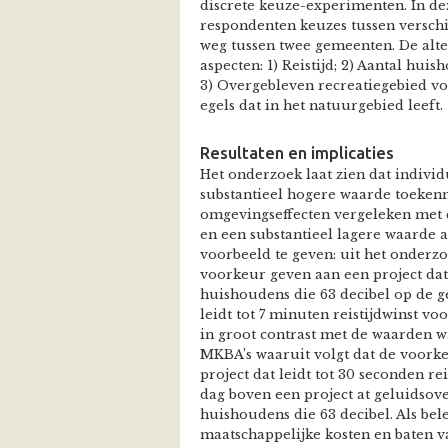
discrete keuze-experimenten. In 
respondenten keuzes tussen versch
weg tussen twee gemeenten. De alte
aspecten: 1) Reistijd; 2) Aantal hui
3) Overgebleven recreatiegebied vo
egels dat in het natuurgebied leeft.
Resultaten en implicaties
Het onderzoek laat zien dat individ
substantieel hogere waarde toeken
omgevingseffecten vergeleken met 
en een substantieel lagere waarde 
voorbeeld te geven: uit het onderzo
voorkeur geven aan een project dat
huishoudens die 63 decibel op de g
leidt tot 7 minuten reistijdwinst voo
in groot contrast met de waarden 
MKBA’s waaruit volgt dat de voor
project dat leidt tot 30 seconden re
dag boven een project at geluidsov
huishoudens die 63 decibel. Als be
maatschappelijke kosten en baten va