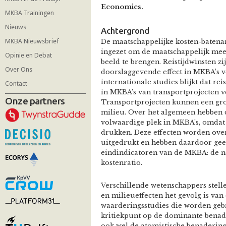
Economics.
MKBA Trainingen
Nieuws
Achtergrond
MKBA Nieuwsbrief
De maatschappelijke kosten-batena
ingezet om de maatschappelijk mee
Opinie en Debat
beeld te brengen. Reistijdwinsten z
Over Ons
doorslaggevende effect in MKBA’s v
internationale studies blijkt dat re
Contact
in MKBA’s van transportprojecten 
Onze partners
Transportprojecten kunnen een gr
milieu. Over het algemeen hebben d
volwaardige plek in MKBA’s, omdat he
drukken. Deze effecten worden over
uitgedrukt en hebben daardoor geen
eindindicatoren van de MKBA: de ne
kostenratio.
Verschillende wetenschappers stell
en milieueffecten het gevolg is va
waarderingsstudies die worden gebr
kritiekpunt op de dominante benad
ook wel de atomistische benadering)