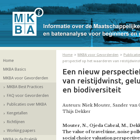
Home
MKBA voor Gevorderden
Publicati
Home
perspectief op het waarderen van reistijdwinst,
MKBA Basics
Een nieuw perspectie
MKBA voor Gevorderden
van reistijdwinst, gel
MKBA Best Practices
en biodiversiteit
FAQ voor Gevorderden
Publicaties over MKBA
Auteurs: Niek Mouter, Sander van 
Thijs Dekker
Kengetallen
Richtlijnen
Mouter, N., Ojeda Cabral, M., Dekk
Working papers
The value of travel time, noise poll
social choice valuation perspectiv
MKBA in de Praktijk