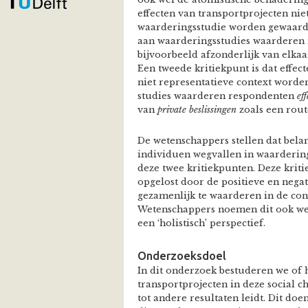
effecten van transportprojecten niet
waarderingsstudie worden gewaard
aan waarderingsstudies waarderen r
bijvoorbeeld afzonderlijk van elkaar 
Een tweede kritiekpunt is dat effec
niet representatieve context worde
studies waarderen respondenten
ef
van
private beslissingen
zoals een rout
De wetenschappers stellen dat bela
individuen wegvallen in waardering
deze twee kritiekpunten. Deze kri
opgelost door de positieve en negat
gezamenlijk te waarderen in de con
Wetenschappers noemen dit ook wel 
een ‘holistisch’ perspectief.
Onderzoeksdoel
In dit onderzoek bestuderen we of 
transportprojecten in deze social c
tot andere resultaten leidt. Dit doe