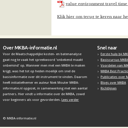
value environment travel time
Klik hier om terug te keren naar he
Over MKBA-informatie.nl
Snel naar
Voor de Maatschappelijke kosten- en batenanalyse
Eerste hulp bij M
gaat nog te vaak het spreekwoord 'onbekend maakt
Basiscursus MKB
onbemind' op. Wanneer men met een MKBA te maken
Voordelen van M
krijgt, was het tot op heden moeilijk om snel de
MKBA Best Practi
basisinformatie over dit instrument te vinden. Daarom
Publicaties over
heeft initiatiefnemer en auteur Niek Mouter MKBA-
Blogs over MKBA
informatie.nl opgezet, in samenwerking met een aantal
Richtlijnen
partners. Hier vindt u informatie over de MKBA, zowel
voor beginners als voor gevorderden.
Lees verder
© MKBA-informatie.nl