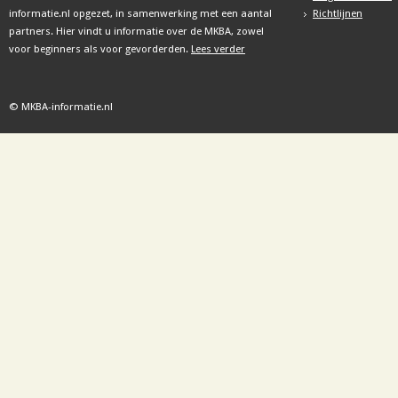
informatie.nl opgezet, in samenwerking met een aantal
Richtlijnen
partners. Hier vindt u informatie over de MKBA, zowel
voor beginners als voor gevorderden.
Lees verder
© MKBA-informatie.nl