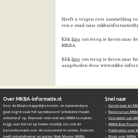
Heeft u vragen over aanmelding vo
een e-mail naar mkbainformatie@
Klik
hier
om terug te keren naar de
MKBA.
Klik
hier
om terug te keren naar he
aangeboden door www.mkba-inform
Over MKBA-informatie.nl
Snel naar
Voor de Maatschappelijke kosten- en batenanalyse
Eerste hulp bij M
gaat nog te vaak het spreekwoord 'onbekend maakt
Basiscursus MKB
onbemind' op. Wanneer men met een MKBA te maken
Voordelen van M
krijgt, was het tot op heden moeilijk om snel de
MKBA Best Practi
basisinformatie over dit instrument te vinden. Daarom
Publicaties over
heeft initiatiefnemer en auteur Niek Mouter MKBA-
Blogs over MKBA