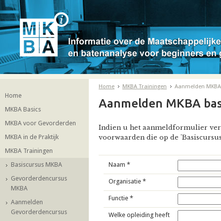
Home
MKBA Trainingen
Aanmelden MKBA
Home
Aanmelden MKBA bas
MKBA Basics
MKBA voor Gevorderden
Indien u het aanmeldformulier ver
MKBA in de Praktijk
voorwaarden die op de 'Basiscursus
MKBA Trainingen
Basiscursus MKBA
Naam
*
Gevorderdencursus
Organisatie
*
MKBA
Functie
*
Aanmelden
Gevorderdencursus
Welke opleiding heeft