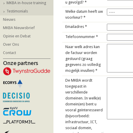
u gevolgd?
*
MKBA in-house training
Testimonials
Welke datum heeft uw
voorkeur?
*
Nieuws
Emailadres
*
MKBA Nieuwsbrief
Opinie en Debat
Telefoonnummer
*
Over Ons
Naar welk adres kan
Contact
de factuur worden
gestuurd (graag
Onze partners
gegevens zo volledig
mogelijk invullen)
*
De MKBA wordt
toegepast in
verschillende
domeinen. In welk(e)
domein(en) bent u
vooral geïnteresseerd
(bijvoorbeeld:
infrastructuur, ICT,
sociaal domein,