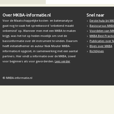
Over MKBA-informatie.nl
Snel naar
Voor de Maatschappelijke kosten- en batenanalyse
Eerste hulp bij M
gaat nog te vaak het spreekwoord 'onbekend maakt
Basiscursus MKB
onbemind' op. Wanneer men met een MKBA te maken
Voordelen van M
krijgt, was het tot op heden moeilijk om snel de
MKBA Best Practi
basisinformatie over dit instrument te vinden. Daarom
Publicaties over
heeft initiatiefnemer en auteur Niek Mouter MKBA-
Blogs over MKBA
informatie.nl opgezet, in samenwerking met een aantal
Richtlijnen
partners. Hier vindt u informatie over de MKBA, zowel
voor beginners als voor gevorderden.
Lees verder
© MKBA-informatie.nl