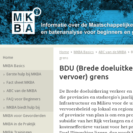
Home
MKBA Basics
ABC van de MKBA
B
Home
grens
MKBA Basics
BDU (Brede doeluitke
Eerste hulp bij MKBA
vervoer) grens
Fact sheet MKBA
ABC van de MKBA
De Brede doeluitkering verkeer en v
die provincies en stadsregio’s jaarl
FAQ voor Beginners
Infrastructuur en Milieu voor de u
MKBA biedt hulp bij
vervoersbeleid op lokaal en region
of provincie van plan is om een proj
MKBA voor Gevorderden
subsidie van het Rijk verlangen en 
MKBA in de Praktijk
kosteneffectieve variant voor het p
MKBA Trainingen
Doel Uitwerking liggen, dan wordt