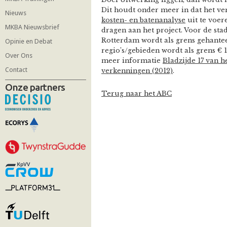
Dit houdt onder meer in dat het ve
Nieuws
kosten- en batenanalyse
uit te voere
MKBA Nieuwsbrief
dragen aan het project. Voor de st
Rotterdam wordt als grens gehantee
Opinie en Debat
regio’s/gebieden wordt als grens € 
Over Ons
meer informatie
Bladzijde 17 van 
Contact
verkenningen (2012)
.
Onze partners
Terug naar het ABC